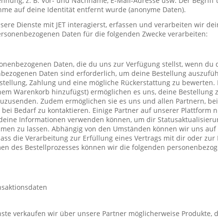
nung, z. B. Vor- und Nachname, E-Mail-Adresse usw. Der Begriff u
me auf deine Identität entfernt wurde (anonyme Daten).
re Dienste mit JET interagierst, erfassen und verarbeiten wir d
ersonenbezogenen Daten für die folgenden Zwecke verarbeiten:
sonenbezogenen Daten, die du uns zur Verfügung stellst, wenn du 
nbezogenen Daten sind erforderlich, um deine Bestellung auszufüh
stellung, Zahlung und eine mögliche Rückerstattung zu bewerten. 
einem Warenkorb hinzufügst) ermöglichen es uns, deine Bestellung 
uzusenden. Zudem ermöglichen sie es uns und allen Partnern, be
h bei Bedarf zu kontaktieren. Einige Partner auf unserer Plattform
deine Informationen verwenden können, um dir Statusaktualisieru
mmen zu lassen. Abhängig von den Umständen können wir uns auf 
ass die Verarbeitung zur Erfüllung eines Vertrags mit dir oder zu
hmen des Bestellprozesses können wir die folgenden personenbezo
nsaktionsdaten
te verkaufen wir über unsere Partner möglicherweise Produkte, d