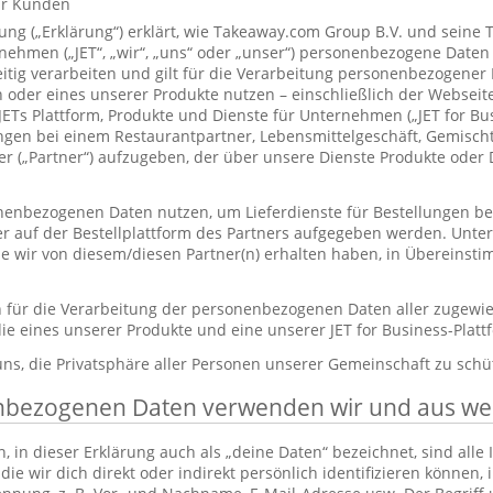
ür Kunden
ung („Erklärung“) erklärt, wie Takeaway.com Group B.V. und seine 
hmen („JET“, „wir“, „uns“ oder „unser“) personenbezogene Daten
itig verarbeiten und gilt für die Verarbeitung personenbezogener
 oder eines unserer Produkte nutzen – einschließlich der Webseite
 JETs Plattform, Produkte und Dienste für Unternehmen („JET for B
ungen bei einem Restaurantpartner, Lebensmittelgeschäft, Gemisc
r („Partner“) aufzugeben, der über unsere Dienste Produkte oder 
enbezogenen Daten nutzen, um Lieferdienste für Bestellungen bere
er auf der Bestellplattform des Partners aufgegeben werden. Unt
die wir von diesem/diesen Partner(n) erhalten haben, in Übereinst
ch für die Verarbeitung der personenbezogenen Daten aller zugewi
ie eines unserer Produkte und eine unserer JET for Business-Plat
 uns, die Privatsphäre aller Personen unserer Gemeinschaft zu schü
nbezogenen Daten verwenden wir und aus w
in dieser Erklärung auch als „deine Daten“ bezeichnet, sind alle
die wir dich direkt oder indirekt persönlich identifizieren können