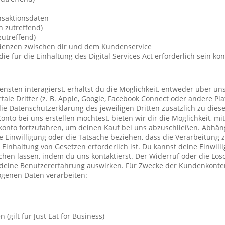
nsaktionsdaten
n zutreffend)
utreffend)
ndenzen zwischen dir und dem Kundenservice
die für die Einhaltung des Digital Services Act erforderlich sein kö
nsten interagierst, erhältst du die Möglichkeit, entweder über un
ale Dritter (z. B. Apple, Google, Facebook Connect oder andere Pla
die Datenschutzerklärung des jeweiligen Dritten zusätzlich zu diese
Konto bei uns erstellen möchtest, bieten wir dir die Möglichkeit, mi
konto fortzufahren, um deinen Kauf bei uns abzuschließen. Abhä
 Einwilligung oder die Tatsache beziehen, dass die Verarbeitung z
r Einhaltung von Gesetzen erforderlich ist. Du kannst deine Einwil
chen lassen, indem du uns kontaktierst. Der Widerruf oder die Lö
 deine Benutzererfahrung auswirken. Für Zwecke der Kundenkonte
genen Daten verarbeiten:
(gilt für Just Eat for Business)