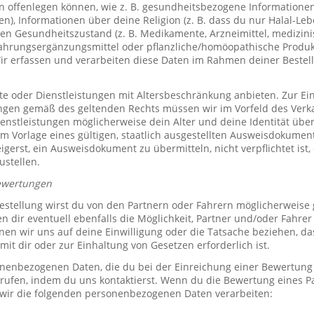
offenlegen können, wie z. B. gesundheitsbezogene Informationen 
, Informationen über deine Religion (z. B. dass du nur Halal-Leben
en Gesundheitszustand (z. B. Medikamente, Arzneimittel, medizini
ahrungsergänzungsmittel oder pflanzliche/homöopathische Produk
Wir erfassen und verarbeiten diese Daten im Rahmen deiner Bestel
e oder Dienstleistungen mit Altersbeschränkung anbieten. Zur Ei
ungen gemäß des geltenden Rechts müssen wir im Vorfeld des Verk
ienstleistungen möglicherweise dein Alter und deine Identität übe
 Vorlage eines gültigen, staatlich ausgestellten Ausweisdokuments
eigerst, ein Ausweisdokument zu übermitteln, nicht verpflichtet ist,
ustellen.
ewertungen
stellung wirst du von den Partnern oder Fahrern möglicherweise
n dir eventuell ebenfalls die Möglichkeit, Partner und/oder Fahre
n wir uns auf deine Einwilligung oder die Tatsache beziehen, das
mit dir oder zur Einhaltung von Gesetzen erforderlich ist.
sonenbezogenen Daten, die du bei der Einreichung einer Bewertung
rrufen, indem du uns kontaktierst. Wenn du die Bewertung eines P
 wir die folgenden personenbezogenen Daten verarbeiten: