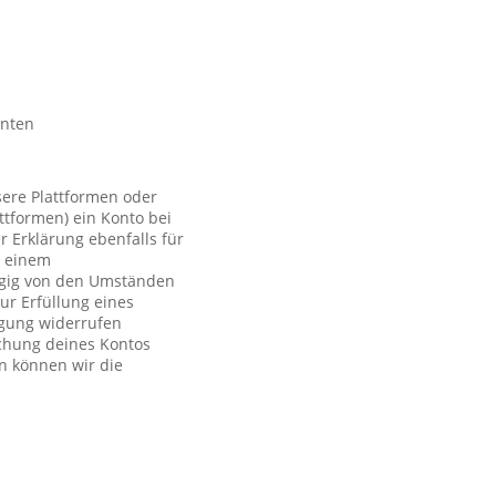
nnten
sere Plattformen oder
ttformen) ein Konto bei
r Erklärung ebenfalls für
t einem
ngig von den Umständen
ur Erfüllung eines
ligung widerrufen
schung deines Kontos
n können wir die