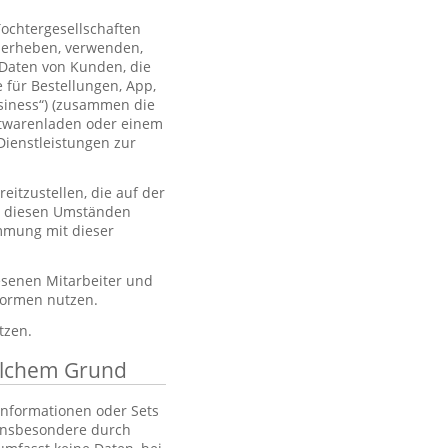
Tochtergesellschaften
 erheben, verwenden,
 Daten von Kunden, die
 für Bestellungen, App,
usiness“) (zusammen die
htwarenladen oder einem
Dienstleistungen zur
itzustellen, die auf der
er diesen Umständen
immung mit dieser
esenen Mitarbeiter und
tformen nutzen.
tzen.
elchem Grund
 Informationen oder Sets
, insbesondere durch