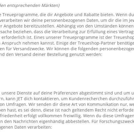
den entsprechenden Märkten)
e Treueprogramme, die dir Angebote und Rabatte bieten. Wenn du
verarbeiten wir deine personenbezogenen Daten, um dir die im j
er Angebote bereitzustellen. Abhängig von den Umständen können 
tsache beziehen, dass die Verarbeitung zur Erfüllung eines Vertrag
 erforderlich ist. Eines unserer Treueprogramme ist der Treuesho
n Anspruch nehmen kannst. Einige der Treueshop-Partner benötig
n für Versandzwecke. Wir können die folgenden personenbezogen
nd den Versand deiner Bestellung genutzt werden:
s unsere Dienste auf deine Präferenzen abgestimmt sind und um 
rn, kann JET dich kontaktieren, um Kundenrecherchen durchzufüh
on Umfragen. Wir senden dir diese Art von Kommunikation nur, we
en hast, es sei denn, diese ist nach geltendem Recht nicht erforde
iedenheit erfolgt vollkommen freiwillig. Wenn du diese Umfragen
 in den Nachrichten eigenhändig abbestellen. Für Forschungszwec
genen Daten verarbeiten: