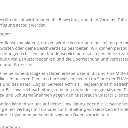
röffentlicht wird, können die Bewertung und dein Vorname Fahre
erfügung gestellt werden.
pport
ienst kontaktierst, nutzen wir die von dir bereitgestellten per
tworten oder deine Beschwerde zu bearbeiten. Wir können perso
hnungen erfassen, um Kundenservice bereitzustellen; hierzu zähl
bung von Benutzerbedenken und die Überwachung und Verbesse
n und -Prozesse.
ine personenbezogenen Daten erheben, wenn du uns eine Mitteil
ikels in unseren Diensten hinzuweisen, den du im Sinne der EU-
und des Rates („Digital Services Act“) als „illegalen Inhalt“ betrac
zur Beschwerdebearbeitung zu bieten und/oder um gemäß dem Digi
ngs- und Schutzmaßnahmen gegen den Missbrauch unserer Dienste 
den können wir uns auf deine Einwilligung oder die Tatsache bez
ng eines Vertrags mit dir oder zur Einhaltung von Gesetzen erforde
ir die folgenden personenbezogenen Daten verarbeiten:
utreffend)