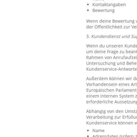
Kontaktangaben
Bewertung
Wenn deine Bewertung ve
der Öffentlichkeit zur V
3.
Kundendienst und Su
Wenn du unseren Kundend
um deine Frage zu bean
Rahmen von Anrufaufzeic
Untersuchung und Behe
Kundenservice-Antworte
Außerdem können wir de
Vorhandensein eines Art
Europäischen Parlaments 
einem internen System 
erforderliche Aussetzu
Abhängig von den Umstän
Verarbeitung zur Erfüllu
Kundenservice können w
Name
Adressdaten (sofern z